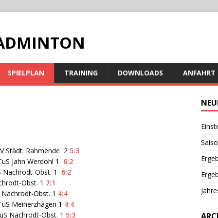
BADMINTON
SPIELPLAN
TRAINING
DOWNLOADS
ANFAHRT
NEU
Einst
Saiso
TV Städt. Rahmende 2
5:3
Ergeb
 TuS Jahn Werdohl 1
6:2
S Nachrodt-Obst. 1
6:2
Ergeb
chrodt-Obst. 1
7:1
Jahr
 Nachrodt-Obst. 1
4:4
 TuS Meinerzhagen 1
4:4
uS Nachrodt-Obst. 1
5:3
ARC