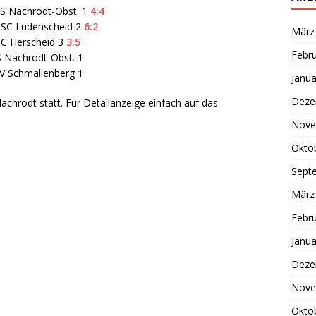
S Nachrodt-Obst. 1
4:4
BSC Lüdenscheid 2
6:2
März
BC Herscheid 3
3:5
Febr
 Nachrodt-Obst. 1
V Schmallenberg 1
Janua
Deze
Nachrodt statt. Für Detailanzeige einfach auf das
Nove
Okto
Sept
März
Febr
Janua
Deze
Nove
Okto