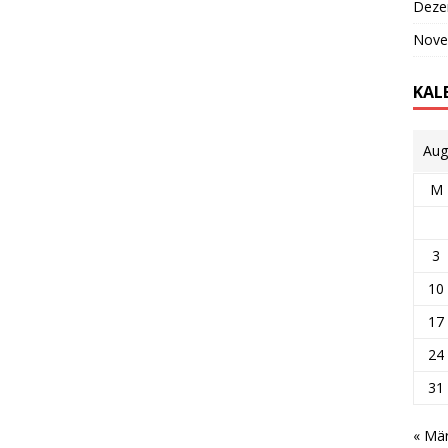
Deze
Nove
KAL
Aug
M
3
10
17
24
31
« Mä