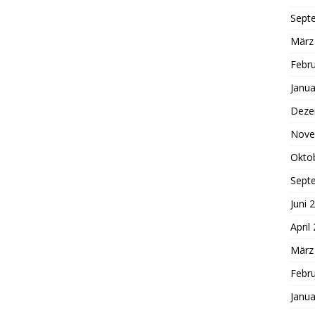
Sept
März
Febr
Janua
Deze
Nove
Okto
Sept
Juni 
April
März
Febr
Janua