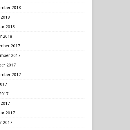
ember 2018
 2018
uar 2018
r 2018
mber 2017
mber 2017
ber 2017
ember 2017
2017
 2017
 2017
uar 2017
r 2017